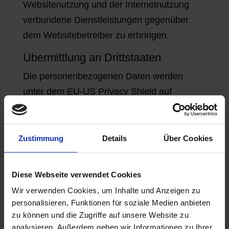
Websitenutzung und der Internetnutzung
verbundene Dienstleistungen gegenüber
dem Websitebetreiber zu erbringen.
Übermittlung an Drittstaaten
Die personenbezogenen Daten werden
unter dem EU-US Privacy Shield auf
Grundlage des
Angemessenheitsbeschlusses der
Europäischen Kommission in die USA
Zustimmung
Details
Über Cookies
übermittelt. Das Zertifikat können Sie
hier:
https://www.privacyshield.gov/participan
Diese Webseite verwendet Cookies
t?id=a2zt000000001L5AAI
abrufen.
Wir verwenden Cookies, um Inhalte und Anzeigen zu
personalisieren, Funktionen für soziale Medien anbieten
Dauer der Speicherung
zu können und die Zugriffe auf unsere Website zu
Die von uns gesendeten und mit Cookies,
analysieren. Außerdem geben wir Informationen zu Ihrer