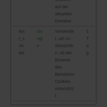
auf der
aktuellen
Domäne.
tes
Go
Verwende
1
t_c
ogl
t, um zu
T
oo
e
überprüfe
a
kie
n, ob der
g
Browser
des
Benutzers
Cookies
unterstütz
t.