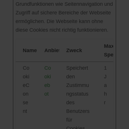
Grundfunktionen wie Seitennavigation und
Zugriff auf sichere Bereiche der Webseite
ermöglichen. Die Webseite kann ohne
diese Cookies nicht richtig funktionieren.
Maximale
Name
Anbieter
Zweck
Speicherd
Co
Co
Speichert
1
oki
oki
den
J
eC
eb
Zustimmu
a
on
ot
ngsstatus
h
se
des
r
nt
Benutzers
für
Cookies